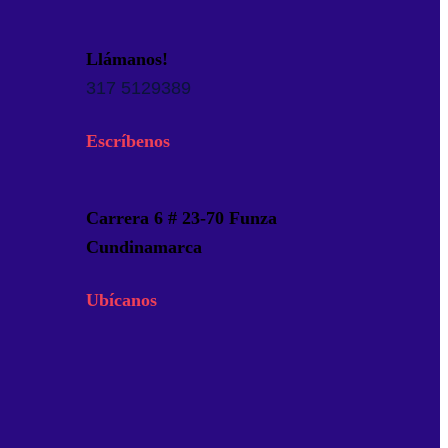
Llámanos!
317 5129389
Escríbenos
Carrera 6 # 23-70 Funza
Cundinamarca
Ubícanos