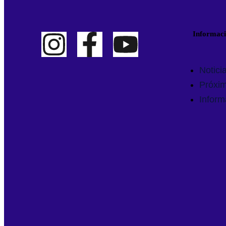
Informac
Notici
Próxi
Inform