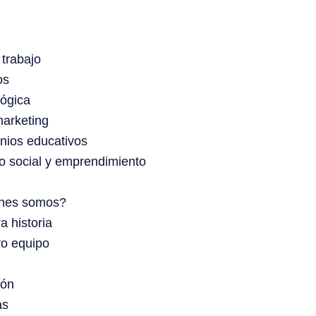
trabajo
os
ógica
arketing
nios educativos
o social y emprendimiento
nes somos?
a historia
o equipo
ión
as