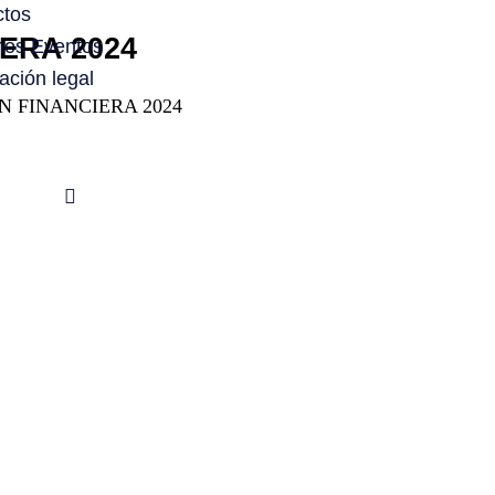
ctos
ERA 2024
mos Eventos
ación legal
N FINANCIERA 2024