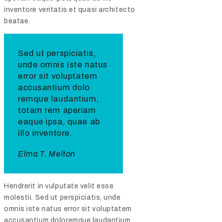
inventore veritatis et quasi architecto
beatae.
Sed ut perspiciatis,
unde omnis iste natus
error sit voluptatem
accusantium dolo
remque laudantium,
totam rem aperiam
eaque ipsa, quae ab
illo inventore.
Elma T. Melton
Hendrerit in vulputate velit esse
molestii. Sed ut perspiciatis, unde
omnis iste natus error sit voluptatem
accusantium doloremque laudantium,