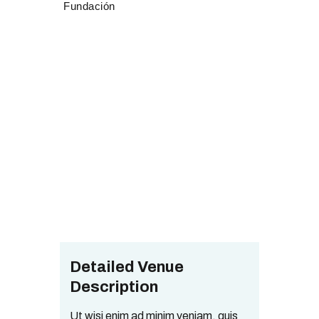
Meeting Room
Home
All Portfolio items
Meeting Room
Detailed Venue
Description
Ut wisi enim ad minim veniam, quis