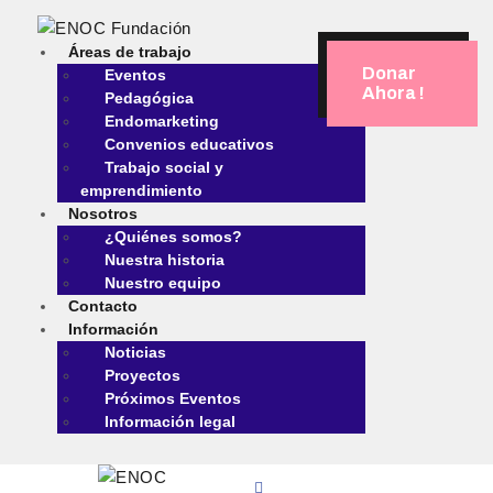
Áreas de trabajo
Donar
Eventos
Ahora !
Pedagógica
Endomarketing
ÁREAS DE TRABAJO
Convenios educativos
NOSOTROS
Trabajo social y
emprendimiento
CONTACTO
Nosotros
INFORMACIÓN
¿Quiénes somos?
Nuestra historia
Nuestro equipo
Contacto
Información
Noticias
Proyectos
Próximos Eventos
Información legal