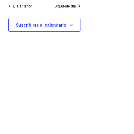
fecha.
vistas
búsqueda
Día anterior
Siguiente día
de
y
Evento
vistas
Suscribirse al calendario
de
Eventos