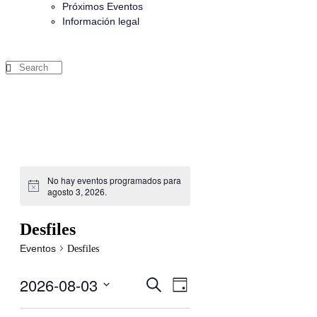
Próximos Eventos
Información legal
No hay eventos programados para
agosto 3, 2026.
Desfiles
Eventos
Desfiles
2026-08-03
Navegación
Navegación
Buscar
Día
de
Seleccionar
de